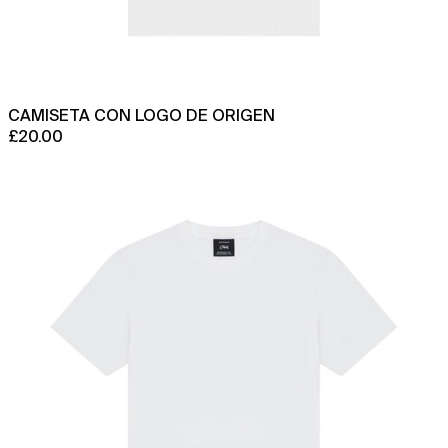
CAMISETA CON LOGO DE ORIGEN
£20.00
Camiseta
con
logo
Stealth