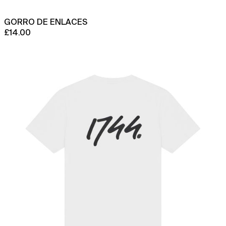
GORRO DE ENLACES
£14.00
Camiseta
con
logo
de
origen