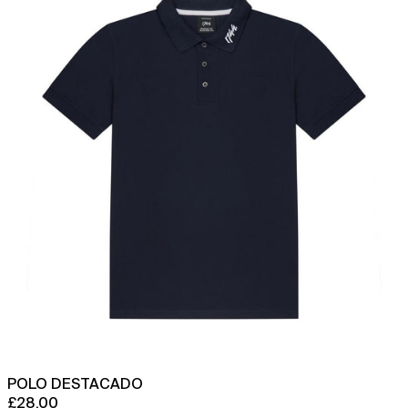
Australia (AUD $)
Austria (EUR €)
Azerbaiyán (AZN ₼)
Bahamas (BSD $)
Bangladés (BDT ৳)
Barbados (BBD $)
Baréin (GBP £)
Bélgica (EUR €)
Belice (BZD $)
Benín (XOF Fr)
Bermudas (USD $)
Bielorrusia (GBP £)
Bolivia (BOB Bs.)
Bosnia y Herzegovina
(BAM КМ)
POLO DESTACADO
£28.00
Botsuana (BWP P)