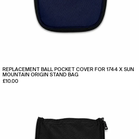
REPLACEMENT BALL POCKET COVER FOR 1744 X SUN
MOUNTAIN ORIGIN STAND BAG
£10.00
Replacement
Ball
Pocket
Cover
for
1744
x
Sun
Mountain