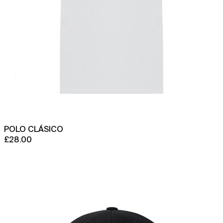
POLO CLÁSICO
£28.00
Límite
de
rendimiento
de
origen