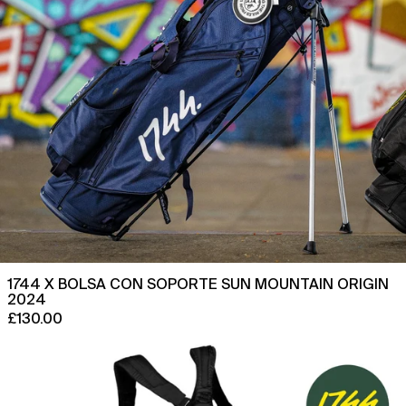
1744 X BOLSA CON SOPORTE SUN MOUNTAIN ORIGIN
2024
£130.00
1744
x
Bolsa
con