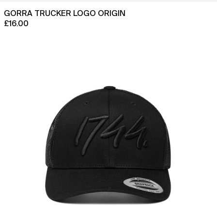
GORRA TRUCKER LOGO ORIGIN
£16.00
Gorra
de
camionero
Stealth
con
logotipo
de
Origin