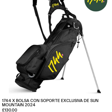
soporte
exclusiva
de
Sun
Mountain
2024
1744 X BOLSA CON SOPORTE EXCLUSIVA DE SUN
MOUNTAIN 2024
£130.00