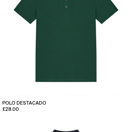
Afganistán (AFN ؋)
Albania (ALL L)
Alemania (EUR €)
Andorra (EUR €)
Angola (GBP £)
Anguila (XCD $)
Antigua y Barbuda
(XCD $)
Arabia Saudí (SAR ر.س)
Argelia (DZD د.ج)
POLO DESTACADO
Argentina (GBP £)
£28.00
Armenia (AMD դր.)
polo
destacado
Aruba (AWG ƒ)