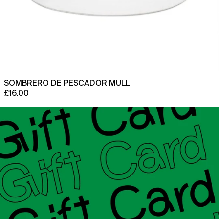
SOMBRERO DE PESCADOR MULLI
£16.00
Tarjeta
de
regalo
en
línea
1744