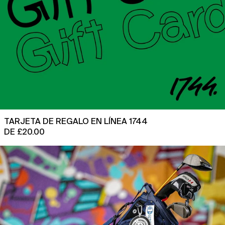
TARJETA DE REGALO EN LÍNEA 1744
DE £20.00
1744
x
Bolsa
con
soporte
Sun
Mountain
Origin
2024