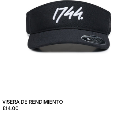
Islandia (ISK kr)
Islas Aland (EUR €)
Islas Caimán (KYD $)
Islas Cocos (AUD $)
Islas Cook (NZD $)
Islas Feroe (DKK kr.)
Islas Georgia del Sur y
Sandwich del Sur (GBP
£)
Islas Malvinas (FKP £)
Islas Pitcairn (NZD $)
Islas Salomón (SBD $)
VISERA DE RENDIMIENTO
Islas Turcas y Caicos
£14.00
(USD $)
Islas Vírgenes
Gorra
Británicas (USD $)
Origin
Performance
Islas menores alejadas
Unipanel
de EE. UU. (USD $)