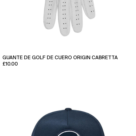
Francia (EUR €)
Gabón (XOF Fr)
Gambia (GMD D)
Georgia (GBP £)
Ghana (GBP £)
Gibraltar (GBP £)
GUANTE DE GOLF DE CUERO ORIGIN CABRETTA
Granada (XCD $)
£10.00
Grecia (EUR €)
Gorra
clásica
Groenlandia (DKK kr.)
Just
Smile
Guadalupe (EUR €)
Guatemala (GTQ Q)
Guayana Francesa
(EUR €)
Guernesey (GBP £)
Guinea (GNF Fr)