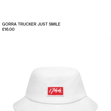
GORRA TRUCKER JUST SMILE
£16.00
Sombrero
de
pescador
Mulli