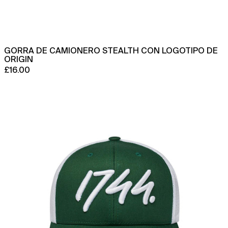
GORRA DE CAMIONERO STEALTH CON LOGOTIPO DE
ORIGIN
£16.00
Gorra
de
camionero
bicolor
con
logotipo
de
Origin