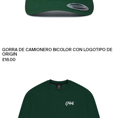
GORRA DE CAMIONERO BICOLOR CON LOGOTIPO DE
ORIGIN
£16.00
Sudadera
con
cuello
redondo
Approach