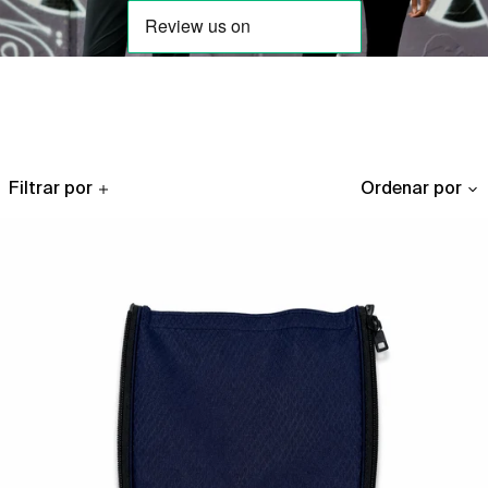
Filtrar por
Ordenar por
Replacement
Ball
Pocket
Cover
for
1744
x
Sun
Mountain
Origin
Stand
Bag