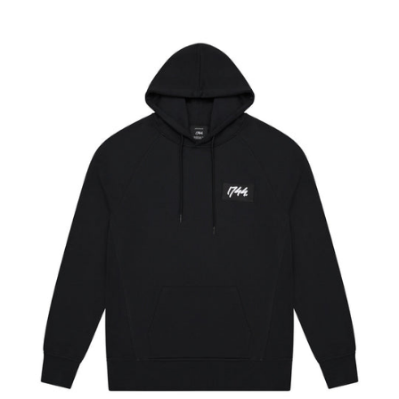
Brasil (GBP £)
Sudadera
con
Brunéi (BND $)
capucha
Óscar
Bulgaria (EUR €)
Burkina Faso (XOF Fr)
Burundi (BIF Fr)
Bután (GBP £)
Cabo Verde (CVE $)
Camboya (KHR ៛)
Camerún (XAF CFA)
Canadá (CAD $)
Caribe neerlandés
(USD $)
Catar (QAR ر.ق)
Chad (XAF CFA)
Chequia (CZK Kč)