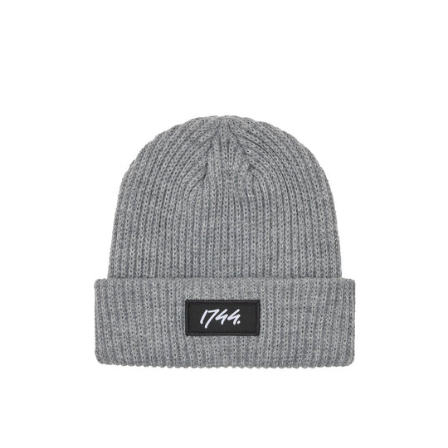
Gorro
de
enlaces